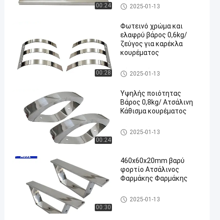
Βάση καρέκλας κουρείου
00:24
2025-01-13
Φωτεινό χρώμα και
ελαφρύ βάρος 0,6kg/
ζεύγος για καρέκλα
κουρέματος
Βάση καρέκλας κουρείου
00:28
2025-01-13
Υψηλής ποιότητας
Βάρος 0,8kg/ Ατσάλινη
Κάθισμα κουρέματος
Βάση καρέκλας κουρείου
2025-01-13
00:24
460x60x20mm βαρύ
φορτίο Ατσάλινος
Φαρμάκης Φαρμάκης
Βάση καρέκλας κουρείου
2025-01-13
00:30