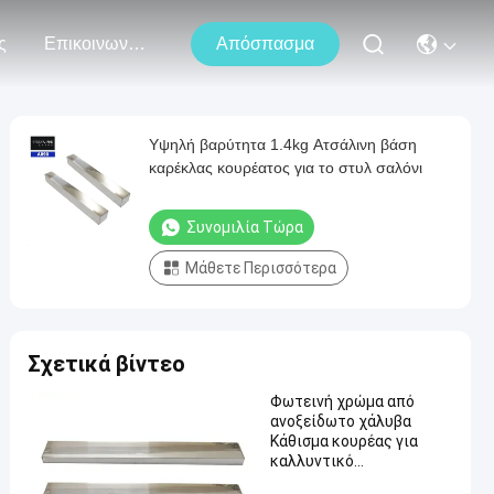
ς
Επικοινωνήστε Μαζί Μας
Απόσπασμα
Υψηλή βαρύτητα 1.4kg Ατσάλινη βάση
καρέκλας κουρέατος για το στυλ σαλόνι
Συνομιλία Τώρα
Μάθετε Περισσότερα
Σχετικά βίντεο
Φωτεινή χρώμα από
ανοξείδωτο χάλυβα
Κάθισμα κουρέας για
καλλυντικό
460*60*20mm