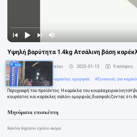
Υψηλή βαρύτητα 1.4kg Ατσάλινη βάση καρέκλ
Βάση καρέκλας κουρείου
2025-01-13
9 απόψεις
#
Αντικατάσταση βάσης καρέκλας ομορφιάς
#
Συσκευές για καρέκ
Περιγραφή του προϊόντος: Η καρέκλα του κουρέαχειροκίνητοΗ βάσ
κουρέατος και καρέκλες σαλόνι ομορφιάς,διασφαλίζοντας ότι θα
Μηνύματα επισκέπτη
Κανένα δημόσιο σχόλιο ακόμα