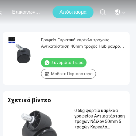
ς
Επικοινωνήστε Μαζί Μας
Απόσπασμα
Γραφείο Γυριστική καρέκλα τροχούς
Αντικατάσταση 40mm τροχός Hub μαύρο
τροχό τροχιά
Συνομιλία Τώρα
Μάθετε Περισσότερα
Σχετικά βίντεο
0.5kg φορτίο καρέκλα
γραφείου Αντικατάσταση
τροχών Νάιλον 50mm 5
τροχών Καρέκλα
γραφείου τροχαλία