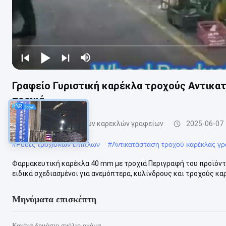
Γραφείο Γυριστική καρέκλα τροχούς Αντικ
τροχιά
αντικατάσταση ροδών καρεκλών γραφείων
2025-06-07
#
Ρόδες τροχίσκων επίπλων
#
Αντικατάσταση τροχού καρέκλας γρ
Φαρμακευτική καρέκλα 40 mm με τροχιά Περιγραφή του προϊόντο
ειδικά σχεδιασμένοι για ανεμόπτερα, κυλίνδρους και τροχούς καρ
Μηνύματα επισκέπτη
Κανένα δημόσιο σχόλιο ακόμα