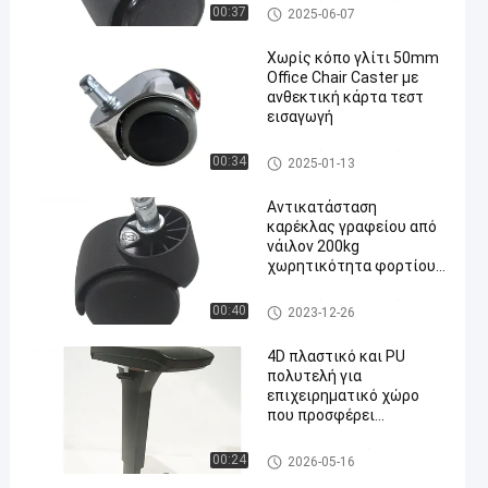
αντικατάσταση ροδών καρε
00:37
2025-06-07
κλών γραφείων
Χωρίς κόπο γλίτι 50mm
Office Chair Caster με
ανθεκτική κάρτα τεστ
εισαγωγή
αντικατάσταση ροδών καρε
00:34
2025-01-13
κλών γραφείων
Αντικατάσταση
καρέκλας γραφείου από
νάιλον 200kg
χωρητικότητα φορτίου
καθολικός σιωπηλός
τροχός
αντικατάσταση ροδών καρε
00:40
2023-12-26
κλών γραφείων
4D πλαστικό και PU
πολυτελή για
επιχειρηματικό χώρο
που προσφέρει
ανθεκτικό
armrest καρεκλών γραφείων
00:24
2026-05-16
αντικατάσταση