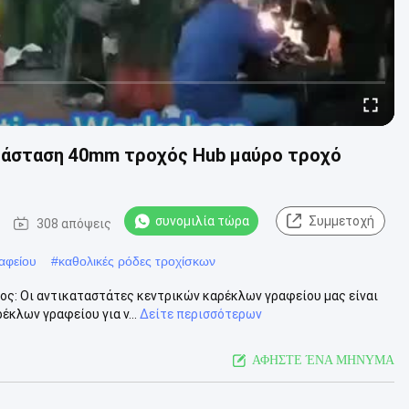
ατάσταση 40mm τροχός Hub μαύρο τροχό
συνομιλία τώρα
Συμμετοχή
308 απόψεις
αφείου
#
καθολικές ρόδες τροχίσκων
ς: Οι αντικαταστάτες κεντρικών καρέκλων γραφείου μας είναι
έκλων γραφείου για ν...
Δείτε περισσότερων
ΑΦΗΣΤΕ ΈΝΑ ΜΗΝΥΜΑ