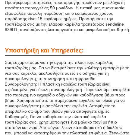
Προσφέρουμε υπηρεσίες προσαρμογής προϊόντων με ελάχιστη
ποσότητα παραγγελίας 50 μονάδων. Η τυπική μας συσκευασία
εξασφαλίζει ασφαλή παράδοση και ο εκτιμώμενος χρόνος
παράδοσης είναι 15 εργάσιμες ημέρες. Προσαρμόστε την
τραπεζαρία σας με την ελαφριά καρέκλα τραπεζαρίας sendeline
839D1, συνδυάζοντας λειτουργικότητα και μινιμαλιστική αισθητική.
Υποστήριξη και Υπηρεσίες:
Σας ευχαριστούμε για την αγορά της πλαστικής καρέκλας
τραπεζαρίας μας. Για να διασφαλίσετε την καλύτερη εμπειρία με τη
νέα σας καρέκλα, ακολουθήστε αυτές τις οδηγίες για τη
συναρμολόγηση, τη συντήρηση και τη φροντίδα.
Συναρμολόγηση: Η πλαστική καρέκλα τραπεζαρίας είναι
σχεδιασμένη για εύκολη συναρμολόγηση. Παρακαλούμε ανατρέξτε
στο παρεχόμενο εγχειρίδιο οδηγιών για καθοδήγηση βήμα προς
βήμα. Χρησιμοποιήστε τα παρεχόμενα εργαλεία και υλικά για να
συναρμολογήσετε με ασφάλεια την καρέκλα. Αποφύγετε το
υπερβολικό σφίξιμο των βιδών για να αποφύγετε ζημιές.
Καθαρισμός: Για να καθαρίσετε την πλαστική καρέκλα
τραπεζαρίας σας, χρησιμοποιήστε ένα μαλακό πανί με ήπιο
σαπούνι και νερό. Αποφύγετε λειαντικά καθαριστικά ή διαλύτες
που μπορεί να καταστρέψουν την πλαστική επιφάνεια. Στεγνώστε