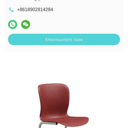
+8618902814284
Επικοινωνήστε τώρα