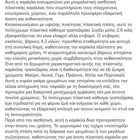
Αυτή η καρέκλα ενσωματώνει μια μινιμαλιστική αισθητική
πλαστικής καρέκλας που συμπληρώνει τους σύγχρονους
εσωτερικούς χώρους, ενώ παράλληλα προσφέρει εξαιρετική
άνεση και ανθεκτικότητα.
Κατασκευασμένο με υψηλής ποιότητας πλαστική πλάτη, αυτό το
πολύχρωμο πλαστικό κάθισμα τραπεζαρίας ζυγίζει μόλις 2,8 κιλά,
εξασφαλίζοντας ότι είναι ελαφρύ αλλά στιβαρό. Ο στιβαρός
σκελετός, βάρους 4,2 κιλών, προσθέτει σταθερότητα και αντοχή
στη συνολική δομή, καθιστώντας την καρέκλα αξιόπιστη για
καθημερινή χρήση. Η ισορροπημένη κατανομή βάρους επιτρέπει
την εύκολη μετακίνηση χωρίς συμβιβασμούς στην ανθεκτικότητα.
Ένα από τα ξεχωριστά χαρακτηριστικά αυτής της πλαστικής
καρέκλας τραπεζαρίας είναι η διαθεσιμότητά της σε έξι ζωηρά
χρώματα: Μαύρο, Λευκό, Γκρι, Πράσινο, Μπλε και Πορτοκαλί.
Αυτή η ευρεία γκάμα χρωμάτων σας επιτρέπει να επιλέξετε την
τέλεια απόχρωση που ταιριάζει με τη διακόσμησή σας, είτε
προτιμάτε μια διακριτική μονόχρωμη εμφάνιση είτε μια έντονη
πινελιά χρώματος. Το πολύχρωμο πλαστικό κάθισμα τραπεζαρίας
έχει σχεδιαστεί για να φέρνει ζωή και ενέργεια σε κάθε χώρο,
καθιστώντας το εξαιρετική επιλογή για όσους εκτιμούν το στυλ και
τη λειτουργικότητα.
Πέρα από την αισθητική, αυτή η καρέκλα δίνει προτεραιότητα
στην άνεση του χρήστη. Το εργονομικό της σχήμα υποστηρίζει
σωστή στάση κατά τη διάρκεια των γευμάτων ή των μεγάλων
συζητήσεων, καθιστώντας την μια άνετη πλαστική καρέκλα για