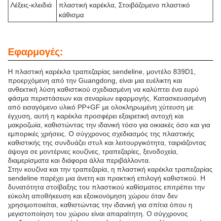
Λέξεις-κλειδιά
πλαστική καρέκλα, Στοιβάζομενο πλαστικό
κάθισμα
Εφαρμογές:
Η πλαστική καρέκλα τραπεζαρίας sendeline, μοντέλο 839D1,
προερχόμενη από την Guangdong, είναι μια ευέλικτη και
ανθεκτική λύση καθιστικού σχεδιασμένη να καλύπτει ένα ευρύ
φάσμα περιστάσεων και σεναρίων εφαρμογής. Κατασκευασμένη
από εισαγόμενο υλικό PP+GF με ολοκληρωμένη χύτευση με
έγχυση, αυτή η καρέκλα προσφέρει εξαιρετική αντοχή και
μακροζωία, καθιστώντας την ιδανική τόσο για οικιακές όσο και για
εμπορικές χρήσεις. Ο σύγχρονος σχεδιασμός της πλαστικής
καθιστικής της συνδυάζει στυλ και λειτουργικότητα, ταιριάζοντας
άψογα σε μοντέρνες κουζίνες, τραπεζαρίες, ξενοδοχεία,
διαμερίσματα και διάφορα άλλα περιβάλλοντα.
Στην κουζίνα και την τραπεζαρία, η πλαστική καρέκλα τραπεζαρίας
sendeline παρέχει μια άνετη και πρακτική επιλογή καθιστικού. Η
δυνατότητα στοίβαξης του πλαστικού καθίσματος επιτρέπει την
εύκολη αποθήκευση και εξοικονόμηση χώρου όταν δεν
χρησιμοποιείται, καθιστώντας την ιδανική για σπίτια όπου η
μεγιστοποίηση του χώρου είναι απαραίτητη. Ο σύγχρονος