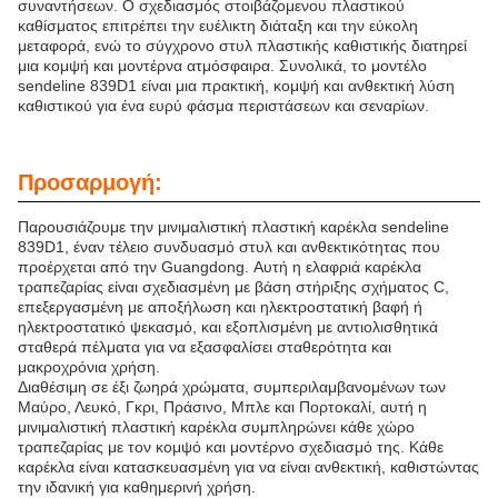
συναντήσεων. Ο σχεδιασμός στοιβάζομενου πλαστικού
καθίσματος επιτρέπει την ευέλικτη διάταξη και την εύκολη
μεταφορά, ενώ το σύγχρονο στυλ πλαστικής καθιστικής διατηρεί
μια κομψή και μοντέρνα ατμόσφαιρα. Συνολικά, το μοντέλο
sendeline 839D1 είναι μια πρακτική, κομψή και ανθεκτική λύση
καθιστικού για ένα ευρύ φάσμα περιστάσεων και σεναρίων.
Προσαρμογή:
Παρουσιάζουμε την μινιμαλιστική πλαστική καρέκλα sendeline
839D1, έναν τέλειο συνδυασμό στυλ και ανθεκτικότητας που
προέρχεται από την Guangdong. Αυτή η ελαφριά καρέκλα
τραπεζαρίας είναι σχεδιασμένη με βάση στήριξης σχήματος C,
επεξεργασμένη με αποξήλωση και ηλεκτροστατική βαφή ή
ηλεκτροστατικό ψεκασμό, και εξοπλισμένη με αντιολισθητικά
σταθερά πέλματα για να εξασφαλίσει σταθερότητα και
μακροχρόνια χρήση.
Διαθέσιμη σε έξι ζωηρά χρώματα, συμπεριλαμβανομένων των
Μαύρο, Λευκό, Γκρι, Πράσινο, Μπλε και Πορτοκαλί, αυτή η
μινιμαλιστική πλαστική καρέκλα συμπληρώνει κάθε χώρο
τραπεζαρίας με τον κομψό και μοντέρνο σχεδιασμό της. Κάθε
καρέκλα είναι κατασκευασμένη για να είναι ανθεκτική, καθιστώντας
την ιδανική για καθημερινή χρήση.