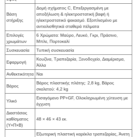
Δομή σχήματος C, Επεξεργασμένη με
Βάση
αποξήλωση & ηλεκτροστατική βαφή ή
στήριξης
ηλεκτροστατικό ψεκασμό. Εξοπλισμένο με
αντιολισθητικά σταθερά πέλματα
Επιλογές
6 Χρώματα: Μαύρο, Λευκό, Γκρι, Πράσινο,
χρωμάτων
Μπλε, Πορτοκαλί
Συσκευασία
Τυπική συσκευασία
Κουζίνα, Τραπεζαρία, Ξενοδοχείο, Διαμέρισμα,
Εφαρμογή
Άλλα
Ανθεκτικότητα
Ναι
Βάρος πλαστικής πλάτης: 2,8 kg, Βάρος
Βάρος
σκελετού: 4,2 kg
Εισαγόμενο PP+GF, Ολοκληρωμένη χύτευση με
Υλικό
έγχυση
Διαστάσεις
καθίσματος
48 × 46 × 43 εκ.
(Υ×Π×Β)
Εξωτερική πλαστική καρέκλα τραπεζαρίας, Άνετη