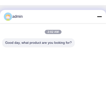
Γρήγορη επικοινωνία
admin
Διεύθυνση
2:02 AM
38 Λεωφόρος Shafu, πόλη Longjiang, περιοχή Shunde,
πόλη Foshan, επαρχία Guangdong, Κίνα
Good day, what product are you looking for?
Τηλ.:
86-189-0281-4284
Ηλεκτρονικό
mocailing@sendeline.com
Πολιτική απορρήτου
|
Sitemap
| Καλή ποιότητα της Κίνας