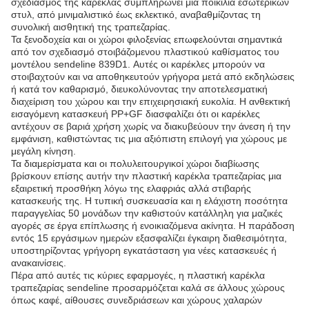
σχεδιασμός της καρέκλας συμπληρώνει μια ποικιλία εσωτερικών
στυλ, από μινιμαλιστικό έως εκλεκτικό, αναβαθμίζοντας τη
συνολική αισθητική της τραπεζαρίας.
Τα ξενοδοχεία και οι χώροι φιλοξενίας επωφελούνται σημαντικά
από τον σχεδιασμό στοιβάζομενου πλαστικού καθίσματος του
μοντέλου sendeline 839D1. Αυτές οι καρέκλες μπορούν να
στοιβαχτούν και να αποθηκευτούν γρήγορα μετά από εκδηλώσεις
ή κατά τον καθαρισμό, διευκολύνοντας την αποτελεσματική
διαχείριση του χώρου και την επιχειρησιακή ευκολία. Η ανθεκτική
εισαγόμενη κατασκευή PP+GF διασφαλίζει ότι οι καρέκλες
αντέχουν σε βαριά χρήση χωρίς να διακυβεύουν την άνεση ή την
εμφάνιση, καθιστώντας τις μια αξιόπιστη επιλογή για χώρους με
μεγάλη κίνηση.
Τα διαμερίσματα και οι πολυλειτουργικοί χώροι διαβίωσης
βρίσκουν επίσης αυτήν την πλαστική καρέκλα τραπεζαρίας μια
εξαιρετική προσθήκη λόγω της ελαφριάς αλλά στιβαρής
κατασκευής της. Η τυπική συσκευασία και η ελάχιστη ποσότητα
παραγγελίας 50 μονάδων την καθιστούν κατάλληλη για μαζικές
αγορές σε έργα επίπλωσης ή ενοικιαζόμενα ακίνητα. Η παράδοση
εντός 15 εργάσιμων ημερών εξασφαλίζει έγκαιρη διαθεσιμότητα,
υποστηρίζοντας γρήγορη εγκατάσταση για νέες κατασκευές ή
ανακαινίσεις.
Πέρα από αυτές τις κύριες εφαρμογές, η πλαστική καρέκλα
τραπεζαρίας sendeline προσαρμόζεται καλά σε άλλους χώρους
όπως καφέ, αίθουσες συνεδριάσεων και χώρους χαλαρών