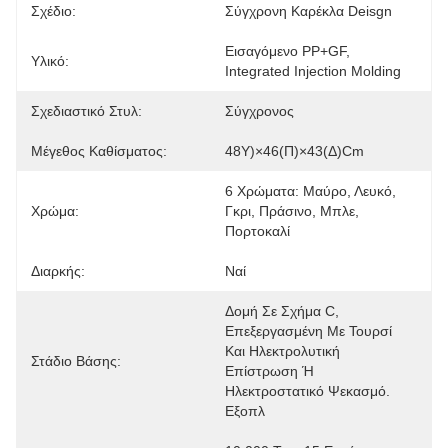
Σχέδιο:
Σύγχρονη Καρέκλα Deisgn
Εισαγόμενο PP+GF, 
Υλικό:
Integrated Injection Molding
Σχεδιαστικό Στυλ:
Σύγχρονος
Μέγεθος Καθίσματος:
48Υ)×46(Π)×43(Δ)cm
6 Χρώματα: Μαύρο, Λευκό, 
Χρώμα:
Γκρι, Πράσινο, Μπλε, 
Πορτοκαλί
Διαρκής:
Ναί
Δομή Σε Σχήμα C, 
Επεξεργασμένη Με Τουρσί 
Και Ηλεκτρολυτική 
Στάδιο Βάσης:
Επίστρωση Ή 
Ηλεκτροστατικό Ψεκασμό. 
Εξοπλ