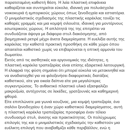
παρατεταμένη καθιστή θέση. Η λεία πλαστική επιφάνεια
καθαρίζεται και συντηρείται εύκολα, ιδανική για πολυάσχολα
νοικοκυριά ή εμπορικούς χώρους όπως ξενοδοχεία και εστιατόρια.
Ο μινιμαλιστικός σχεδιασμός της πλαστικής καρέκλας τονίζει τις
καθαρές γραμμές και μια κομψή σιλουέτα, ιδανική για μοντέρνους
εσωτερικούς χώρους. Η απλότητά της της επιτρέπει να
συνδυάζεται άψογα με διάφορα στυλ διακόσμησης, από
βιομηχανικά ρετιρέ μέχρι άνετα διαμερίσματα. Η ευελιξία αυτής της
καρέκλας την καθιστά πρακτική προσθήκη σε κάθε χώρο όπου
απαιτείται καθιστικό χωρίς να επιβαρύνεται η οπτική αρμονία του
δωματίου.
Εκτός από τις αισθητικές και εργονομικές της ιδιότητες, η
πλαστική καρέκλα τραπεζαρίας είναι επίσης εξαιρετικά λειτουργική.
Η ελαφριά της φύση σημαίνει ότι μπορεί εύκολα να μετακινηθεί και
να αναδιαταχθεί για να φιλοξενήσει διαφορετικές διατάξεις
καθιστικού, είτε για οικεία δείπνα είτε για μεγαλύτερες
συγκεντρώσεις. Το ανθεκτικό πλαστικό υλικό εξασφαλίζει
μακροζωία, αντέχοντας σε λεκέδες, γρατζουνιές και καθημερινή
φθορά.
Είτε επιπλώνετε μια γωνιά κουζίνας, μια κομψή τραπεζαρία, ένα
σαλόνι ξενοδοχείου ή έναν χώρο καθιστικού διαμερίσματος, αυτή
η πλαστική καρέκλα τραπεζαρίας προσφέρει έναν τέλειο
συνδυασμό στυλ, άνεσης και πρακτικότητας. Οι πολύχρωμες
επιλογές της και ο μινιμαλιστικός σχεδιασμός την καθιστούν μια
ευέλικτη επιλογή που αναβαθμίζει κάθε περιβάλλον, ενώ η