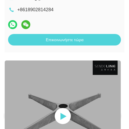
+8618902814284
Επικοινωνήστε τώρα