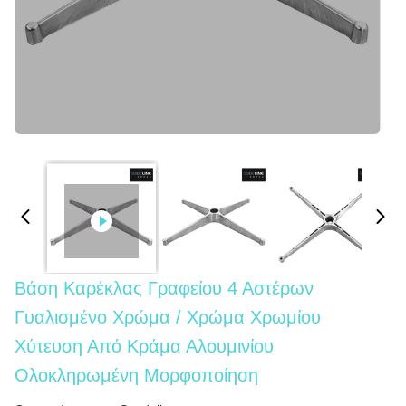
Βάση Καρέκλας Γραφείου 4 Αστέρων
Γυαλισμένο Χρώμα / Χρώμα Χρωμίου
Χύτευση Από Κράμα Αλουμινίου
Ολοκληρωμένη Μορφοποίηση