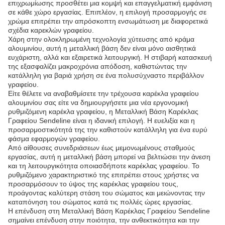
επιχρωμίωσης προσθέτει μια κομψή και επαγγελματική εμφάνιση
σε κάθε χώρο εργασίας. Επιπλέον, η επιλογή προσαρμογής σε
χρώμα επιτρέπει την απρόσκοπτη ενσωμάτωση με διαφορετικά
σχέδια καρεκλών γραφείου.
Χάρη στην ολοκληρωμένη τεχνολογία χύτευσης από κράμα
αλουμινίου, αυτή η μεταλλική βάση δεν είναι μόνο αισθητικά
ευχάριστη, αλλά και εξαιρετικά λειτουργική. Η στιβαρή κατασκευή
της εξασφαλίζει μακροχρόνια απόδοση, καθιστώντας την
κατάλληλη για βαριά χρήση σε ένα πολυσύχναστο περιβάλλον
γραφείου.
Είτε θέλετε να αναβαθμίσετε την τρέχουσα καρέκλα γραφείου
αλουμινίου σας είτε να δημιουργήσετε μια νέα εργονομική
ρυθμιζόμενη καρέκλα γραφείου, η Μεταλλική Βάση Καρέκλας
Γραφείου Sendeline είναι η ιδανική επιλογή. Η ευελιξία και η
προσαρμοστικότητά της την καθιστούν κατάλληλη για ένα ευρύ
φάσμα εφαρμογών γραφείου.
Από αίθουσες συνεδριάσεων έως μεμονωμένους σταθμούς
εργασίας, αυτή η μεταλλική βάση μπορεί να βελτιώσει την άνεση
και τη λειτουργικότητα οποιασδήποτε καρέκλας γραφείου. Το
ρυθμιζόμενο χαρακτηριστικό της επιτρέπει στους χρήστες να
προσαρμόσουν το ύψος της καρέκλας γραφείου τους,
προάγοντας καλύτερη στάση του σώματος και μειώνοντας την
καταπόνηση του σώματος κατά τις πολλές ώρες εργασίας.
Η επένδυση στη Μεταλλική Βάση Καρέκλας Γραφείου Sendeline
σημαίνει επένδυση στην ποιότητα, την ανθεκτικότητα και την