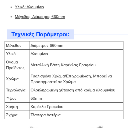
Υλικό: Αλουμίνιο
Μέγεθος: Διάμετρος 660mm
Τεχνικές Παράμετροι:
Μέγεθος
Διάμετρος 660mm
Υλικό
Αλουμίνιο
Όνομα
Μεταλλική Βάση Καρέκλας Γραφείου
Προϊόντος
Γυαλισμένο Χρώμα/Επιχρωμίωση, Μπορεί να
Χρώμα
Προσαρμοστεί σε Χρώμα
Τεχνολογία
Ολοκληρωμένη χύτευση από κράμα αλουμινίου
Ύψος
60mm
Χρήση
Καρέκλα Γραφείου
Σχήμα
Τέσσερα Αστέρια