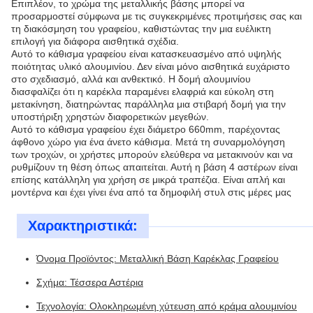
Επιπλέον, το χρώμα της μεταλλικής βάσης μπορεί να
προσαρμοστεί σύμφωνα με τις συγκεκριμένες προτιμήσεις σας και
τη διακόσμηση του γραφείου, καθιστώντας την μια ευέλικτη
επιλογή για διάφορα αισθητικά σχέδια.
Αυτό το κάθισμα γραφείου είναι κατασκευασμένο από υψηλής
ποιότητας υλικό αλουμινίου. Δεν είναι μόνο αισθητικά ευχάριστο
στο σχεδιασμό, αλλά και ανθεκτικό. Η δομή αλουμινίου
διασφαλίζει ότι η καρέκλα παραμένει ελαφριά και εύκολη στη
μετακίνηση, διατηρώντας παράλληλα μια στιβαρή δομή για την
υποστήριξη χρηστών διαφορετικών μεγεθών.
Αυτό το κάθισμα γραφείου έχει διάμετρο 660mm, παρέχοντας
άφθονο χώρο για ένα άνετο κάθισμα. Μετά τη συναρμολόγηση
των τροχών, οι χρήστες μπορούν ελεύθερα να μετακινούν και να
ρυθμίζουν τη θέση όπως απαιτείται. Αυτή η βάση 4 αστέρων είναι
επίσης κατάλληλη για χρήση σε μικρά τραπέζια. Είναι απλή και
μοντέρνα και έχει γίνει ένα από τα δημοφιλή στυλ στις μέρες μας
Χαρακτηριστικά:
Όνομα Προϊόντος: Μεταλλική Βάση Καρέκλας Γραφείου
Σχήμα: Τέσσερα Αστέρια
Τεχνολογία: Ολοκληρωμένη χύτευση από κράμα αλουμινίου