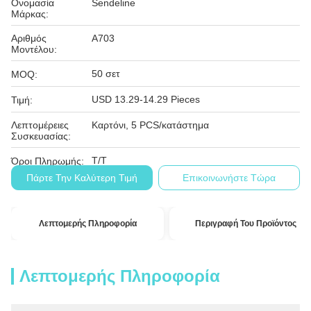
Ονομασία
Sendeline
Μάρκας:
Αριθμός
A703
Μοντέλου:
50 σετ
MOQ:
USD 13.29-14.29 Pieces
Τιμή:
Λεπτομέρειες
Καρτόνι, 5 PCS/κατάστημα
Συσκευασίας:
Τ/Τ
Όροι Πληρωμής:
Πάρτε Την Καλύτερη Τιμή
Επικοινωνήστε Τώρα
Λεπτομερής Πληροφορία
Περιγραφή Του Προϊόντος
Λεπτομερής Πληροφορία