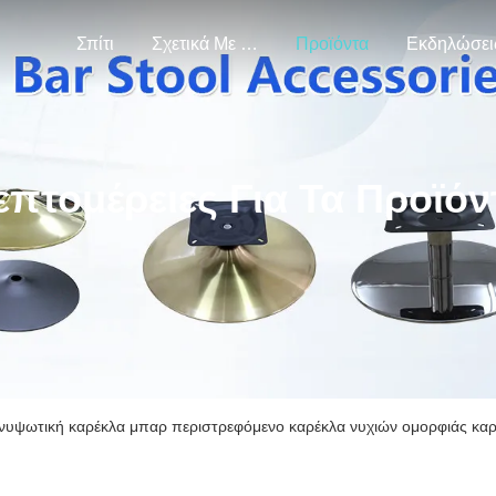
Σπίτι
Σχετικά Με Εμάς
Προϊόντα
Εκδηλώσει
επτομέρειες Για Τα Προϊόν
νυψωτική καρέκλα μπαρ περιστρεφόμενο καρέκλα νυχιών ομορφιάς καρ