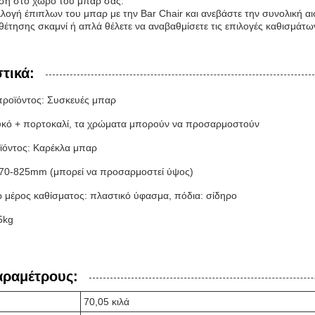
ιση στο χώρο του μπαρ σας.
λογή έπιπλων του μπαρ με την Bar Chair και ανεβάστε την συνολική αι
θέτησης σκαμνί ή απλά θέλετε να αναβαθμίσετε τις επιλογές καθισμάτων
τικά:
ροϊόντος: Συσκευές μπαρ
υκό + πορτοκαλί, τα χρώματα μπορούν να προσαρμοστούν
ϊόντος: Καρέκλα μπαρ
770-825mm (μπορεί να προσαρμοστεί ύψος)
ω μέρος καθίσματος: πλαστικό ύφασμα, πόδια: σίδηρο
5kg
αραμέτρους:
70,05 κιλά