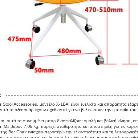
:
r Stool Accessories, μοντέλο X-1BA, είναι ευέλικτα και απαραίτητα εξα
τά τα αξεσουάρ έχουν σχεδιαστεί για να βελτιώσουν την εμπειρία του 
m, αυτά τα συνημμένα μπαρ διασφαλίζουν ομαλή και βολική κίνηση, ε
.,Με βάρος 7,05 kg, παρέχει σταθερότητα και υποστήριξη για τις καρέ
της Bar Chair ενισχύει περαιτέρω την ελκυστικότητα και τη λειτουργι
ών παρέχουν αντοχή και δύναμη.Το χρώμα λευκό + πορτοκαλί προσθέτει