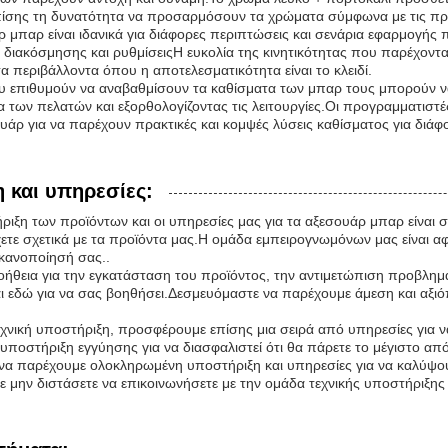
πίσης τη δυνατότητα να προσαρμόσουν τα χρώματα σύμφωνα με τις προ
ρ μπαρ είναι ιδανικά για διάφορες περιπτώσεις και σενάρια εφαρμογ
λ διακόσμησης και ρυθμίσειςΗ ευκολία της κινητικότητας που παρέχοντ
 περιβάλλοντα όπου η αποτελεσματικότητα είναι το κλειδί.
ου επιθυμούν να αναβαθμίσουν τα καθίσματα των μπαρ τους μπορούν ν
α των πελατών και εξορθολογίζοντας τις λειτουργίες.Οι προγραμματιστέ
υάρ για να παρέχουν πρακτικές και κομψές λύσεις καθίσματος για διάφ
 και υπηρεσίες:
ριξη των προϊόντων και οι υπηρεσίες μας για τα αξεσουάρ μπαρ είναι 
ετε σχετικά με τα προϊόντα μας.Η ομάδα εμπειρογνωμόνων μας είναι α
ικανοποίησή σας..
βοήθεια για την εγκατάσταση του προϊόντος, την αντιμετώπιση προβλημά
ι εδώ για να σας βοηθήσει.Δεσμευόμαστε να παρέχουμε άμεση και αξιό
εχνική υποστήριξη, προσφέρουμε επίσης μια σειρά από υπηρεσίες για ν
υποστήριξη εγγύησης για να διασφαλιστεί ότι θα πάρετε το μέγιστο απ
 να παρέχουμε ολοκληρωμένη υποστήριξη και υπηρεσίες για να καλύψου
μην διστάσετε να επικοινωνήσετε με την ομάδα τεχνικής υποστήριξης γ