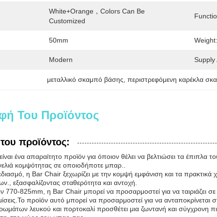
White+orange，Colors Can Be 
Functio
Customized
50mm
Weight
Modern
Supply A
μεταλλικό σκαμπό βάσης
, 
περιστρεφόμενη καρέκλα σκ
φή Του Προϊόντος
του προϊόντος:
ίναι ένα απαραίτητο προϊόν για όποιον θέλει να βελτιώσει τα έπιπλα τ
ινελιά κομψότητας σε οποιοδήποτε μπαρ..
ιασμό, η Bar Chair ξεχωρίζει με την κομψή εμφάνιση και τα πρακτικά χ
ν., εξασφαλίζοντας σταθερότητα και αντοχή.
ν 770-825mm, η Bar Chair μπορεί να προσαρμοστεί για να ταιριάζει σε
ίσεις.Το προϊόν αυτό μπορεί να προσαρμοστεί για να ανταποκρίνεται στι
μάτων λευκού και πορτοκαλί προσθέτει μια ζωντανή και σύγχρονη πινε