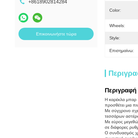
+8618902814284
Color:
Wheels:
Επικοινωνήστε τώρα
Style:
Επισημαίνω:
Περιγρα
Περιγραφή 
Η καρέκλα μπαρ ε
προσθέτει μια π
Με σύγχρονο σχεδ
τεσσάρων αστέρω
Με εύρος μεγεθώ
σε διάφορες ρυθμ
Ο συνδυασμός χρω