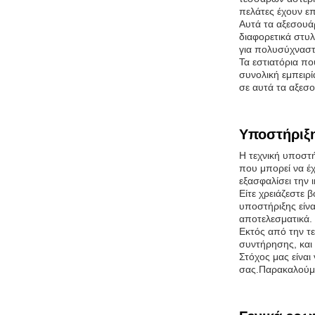
πελάτες έχουν ε
Αυτά τα αξεσουά
διαφορετικά στυ
για πολυσύχναστα
Τα εστιατόρια π
συνολική εμπειρί
σε αυτά τα αξεσο
Υποστήριξη
Η τεχνική υποστή
που μπορεί να έχ
εξασφαλίσει την 
Είτε χρειάζεστε 
υποστήριξης είνα
αποτελεσματικά.
Εκτός από την τ
συντήρησης, και 
Στόχος μας είναι
σας.Παρακαλούμε 