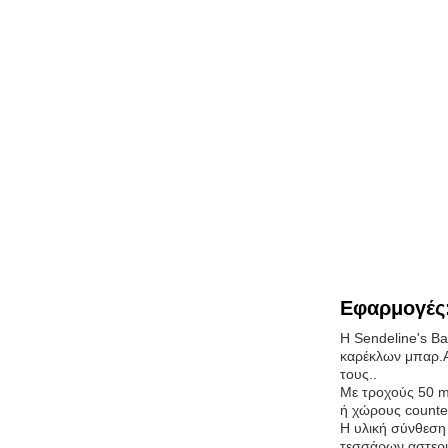
Εφαρμογές
Η Sendeline's Ba
καρέκλων μπαρ.Αυ
τους..
Με τροχούς 50 m
ή χώρους counter
Η υλική σύνθεση 
τεσσάρων αστερι