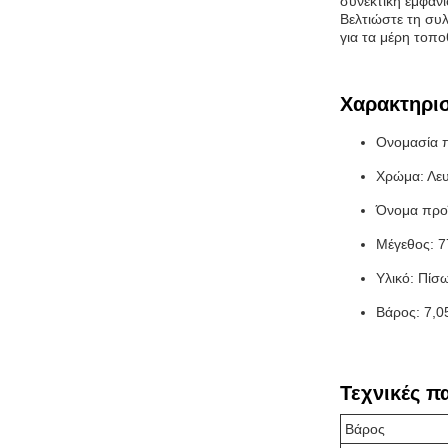
συνεκτική εμφάν
Βελτιώστε τη συλ
για τα μέρη τοπο
Χαρακτηρισ
Ονομασία π
Χρώμα: Λε
Όνομα προ
Μέγεθος: 
Υλικό: Πίσ
Βάρος: 7,0
Τεχνικές π
Βάρος