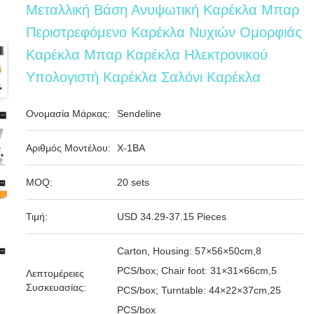
Μεταλλική Βάση Ανυψωτική Καρέκλα Μπαρ
Περιστρεφόμενο Καρέκλα Νυχιών Ομορφιάς
Καρέκλα Μπαρ Καρέκλα Ηλεκτρονικού
Υπολογιστή Καρέκλα Σαλόνι Καρέκλα
Ονομασία Μάρκας:
Sendeline
Αριθμός Μοντέλου:
X-1BA
MOQ:
20 sets
Τιμή:
USD 34.29-37.15 Pieces
Carton, Housing: 57×56×50cm,8
PCS/box; Chair foot: 31×31×66cm,5
Λεπτομέρειες
Συσκευασίας:
PCS/box; Turntable: 44×22×37cm,25
PCS/box