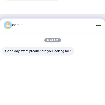
Γρήγορη επικοινωνία
admin
Διεύθυνση
6:20 AM
38 Λεωφόρος Shafu, πόλη Longjiang, περιοχή Shunde,
πόλη Foshan, επαρχία Guangdong, Κίνα
Good day, what product are you looking for?
Τηλ.:
86-189-0281-4284
Ηλεκτρονικό
mocailing@sendeline.com