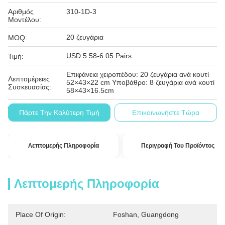
Αριθμός
310-1D-3
Μοντέλου:
20 ζευγάρια
MOQ:
USD 5.58-6.05 Pairs
Τιμή:
Επιφάνεια χειροπέδου: 20 ζευγάρια ανά κουτί
Λεπτομέρειες
52×43×22 cm Υποβάθρο: 8 ζευγάρια ανά κουτί
Συσκευασίας:
58×43×16.5cm
Λ/Κ, Δ/Π, Τ/Τ
Όροι Πληρωμής:
Πάρτε Την Καλύτερη Τιμή
Επικοινωνήστε Τώρα
Λεπτομερής Πληροφορία
Περιγραφή Του Προϊόντος
Λεπτομερής Πληροφορία
Place Of Origin:
Foshan, Guangdong