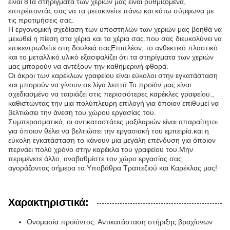
είναι 8Τα στηρίγματα των χεριών μας είναι ρυθμιζόμενα,
επιτρέποντάς σας να τα μετακινείτε πάνω και κάτω σύμφωνα με
τις προτιμήσεις σας.
Η εργονομική σχεδίαση των υποστηλών των χεριών μας βοηθά να
μειωθεί η πίεση στα χέρια και τα χέρια σας.που σας διευκολύνει να
επικεντρωθείτε στη δουλειά σαςΕπιπλέον, το ανθεκτικό πλαστικό
και το μεταλλικό υλικό εξασφαλίζει ότι τα στηρίγματα των χεριών
μας μπορούν να αντέξουν την καθημερινή φθορά.
Οι άκροι των καρέκλων γραφείου είναι εύκολοι στην εγκατάσταση
και μπορούν να γίνουν σε λίγα λεπτά.Το προϊόν μας είναι
σχεδιασμένο να ταιριάζει στις περισσότερες καρέκλες γραφείου.,
καθιστώντας την μια πολύπλευρη επιλογή για όποιον επιθυμεί να
βελτιώσει την άνεση του χώρου εργασίας του.
Συμπερασματικά, οι αντικαταστάτες μαξιλαριών είναι απαραίτητοι
για όποιον θέλει να βελτιώσει την εργασιακή του εμπειρία.και η
εύκολη εγκατάσταση το κάνουν μια μεγάλη επένδυση για όποιον
περνάει πολύ χρόνο στην καρέκλα του γραφείου του.Μην
περιμένετε άλλο, αναβαθμίστε τον χώρο εργασίας σας
αγοράζοντας σήμερα τα Υποβάθρα Τραπεζιού και Καρέκλας μας!
Χαρακτηριστικά:
Ονομασία προϊόντος: Αντικατάσταση στήριξης βραχίονων