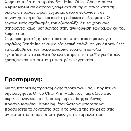
Χρησιμοποιήστε το προϊόν Sendeline Office Chair Armrest
Replacement σε διάφορα γραφειακά σενάρια, όπως κατά τη
διάρκεια πολλών ωρών εργασίας στον υπολογιστή, σε
συναντήσεις ή ακόμη και κατά τη διάρκεια διαλείμματος.Ο
εργονομικός σχεδιασμός του εξασφαλίζει ότι τα χέρια σας
στηρίζονται καλά, βοηθώντας στην ανακούφιση των ώμων και του
λαιμού σας.
Συμπερασματικά, η αντικατάσταση υποκαταστημάτων για
καρέκλες Sendeline είναι μια εξαιρετική επένδυση για όποιον θέλει
να αναβαθμίσει τον χώρο εργασίας του.και η ευκολία
εγκατάστασης το καθιστούν ένα απαραίτητο προϊόν για όποιον
χρειάζεται αντικατάσταση υποστρόφων γραφείου.
Προσαρμογή:
Με τις υπηρεσίες προσαρμογής προϊόντων μας, μπορείτε να
δημιουργήσετε Office Chair Arm Pads που ταιριάζουν στις
ακριβείς ανάγκες σας.Προσφέρουμε επίσης επιλογές
προσαρμοσμένου branding, έτσι ώστε να μπορείτε να
προσθέσετε το λογότυπό σας ή το όνομα της εταιρείας στις
αντικαταστάσεις των υποστηλών για τις καρέκλες σας.