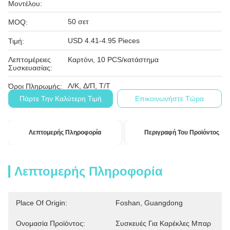
Μοντέλου:
50 σετ
MOQ:
USD 4.41-4.95 Pieces
Τιμή:
Λεπτομέρειες
Καρτόνι, 10 PCS/κατάστημα
Συσκευασίας:
Λ/Κ, Δ/Π, Τ/Τ
Όροι Πληρωμής:
Πάρτε Την Καλύτερη Τιμή
Επικοινωνήστε Τώρα
Λεπτομερής Πληροφορία
Περιγραφή Του Προϊόντος
Λεπτομερής Πληροφορία
Place Of Origin:
Foshan, Guangdong
Ονομασία Προϊόντος:
Συσκευές Για Καρέκλες Μπαρ