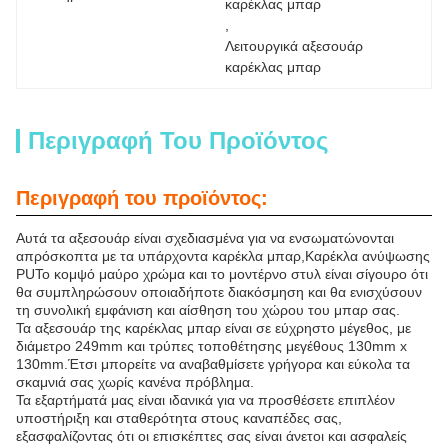
καρέκλας μπαρ
, 
Λειτουργικά αξεσουάρ 
καρέκλας μπαρ
Περιγραφή Του Προϊόντος
Περιγραφή του προϊόντος:
Αυτά τα αξεσουάρ είναι σχεδιασμένα για να ενσωματώνονται
απρόσκοπτα με τα υπάρχοντα καρέκλα μπαρ,
Καρέκλα ανύψωσης
PU
Το κομψό μαύρο χρώμα και το μοντέρνο στυλ είναι σίγουρο ότι
θα συμπληρώσουν οποιαδήποτε διακόσμηση και θα ενισχύσουν
τη συνολική εμφάνιση και αίσθηση του χώρου του μπαρ σας.
Τα αξεσουάρ της καρέκλας μπαρ είναι σε εύχρηστο μέγεθος, με
διάμετρο 249mm και τρύπες τοποθέτησης μεγέθους 130mm x
130mm.Έτσι μπορείτε να αναβαθμίσετε γρήγορα και εύκολα τα
σκαμνιά σας χωρίς κανένα πρόβλημα.
Τα εξαρτήματά μας είναι ιδανικά για να προσθέσετε επιπλέον
υποστήριξη και σταθερότητα στους καναπέδες σας,
εξασφαλίζοντας ότι οι επισκέπτες σας είναι άνετοι και ασφαλείς