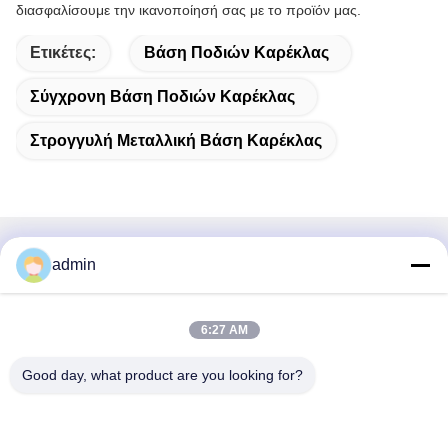
διασφαλίσουμε την ικανοποίησή σας με το προϊόν μας.
Ετικέτες:
Βάση Ποδιών Καρέκλας
Σύγχρονη Βάση Ποδιών Καρέκλας
Στρογγυλή Μεταλλική Βάση Καρέκλας
Γρήγορη επικοινωνία
admin
Διεύθυνση
6:27 AM
38 Λεωφόρος Shafu, πόλη Longjiang, περιοχή Shunde,
πόλη Foshan, επαρχία Guangdong, Κίνα
Good day, what product are you looking for?
Τηλ.:
86-189-0281-4284