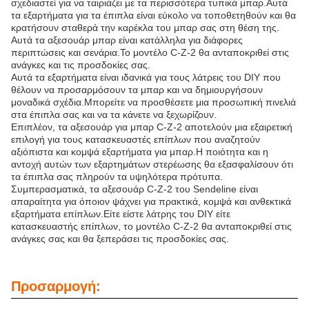
σχεδιαστεί για να ταιριάζει με τα περισσότερα τυπικά μπαρ.Αυτά
τα εξαρτήματα για τα έπιπλα είναι εύκολο να τοποθετηθούν και θα
κρατήσουν σταθερά την καρέκλα του μπαρ σας στη θέση της.
Αυτά τα αξεσουάρ μπαρ είναι κατάλληλα για διάφορες
περιπτώσεις και σενάρια.Το μοντέλο C-Z-2 θα ανταποκριθεί στις
ανάγκες και τις προσδοκίες σας.
Αυτά τα εξαρτήματα είναι ιδανικά για τους λάτρεις του DIY που
θέλουν να προσαρμόσουν τα μπαρ και να δημιουργήσουν
μοναδικά σχέδια.Μπορείτε να προσθέσετε μια προσωπική πινελιά
στα έπιπλα σας και να τα κάνετε να ξεχωρίζουν.
Επιπλέον, τα αξεσουάρ για μπαρ C-Z-2 αποτελούν μια εξαιρετική
επιλογή για τους κατασκευαστές επίπλων που αναζητούν
αξιόπιστα και κομψά εξαρτήματα για μπαρ.Η ποιότητα και η
αντοχή αυτών των εξαρτημάτων στερέωσης θα εξασφαλίσουν ότι
τα έπιπλα σας πληρούν τα υψηλότερα πρότυπα.
Συμπερασματικά, τα αξεσουάρ C-Z-2 του Sendeline είναι
απαραίτητα για όποιον ψάχνει για πρακτικά, κομψά και ανθεκτικά
εξαρτήματα επίπλων.Είτε είστε λάτρης του DIY είτε
κατασκευαστής επίπλων, το μοντέλο C-Z-2 θα ανταποκριθεί στις
ανάγκες σας και θα ξεπεράσει τις προσδοκίες σας.
Προσαρμογή: