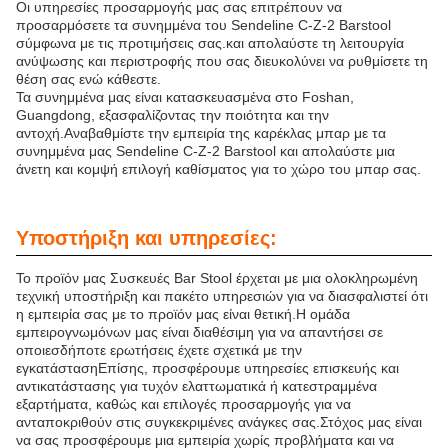
Οι υπηρεσίες προσαρμογής μας σας επιτρέπουν να
προσαρμόσετε τα συνημμένα του Sendeline C-Z-2 Barstool
σύμφωνα με τις προτιμήσεις σας.και απολαύστε τη λειτουργία
ανύψωσης και περιστροφής που σας διευκολύνει να ρυθμίσετε τη
θέση σας ενώ κάθεστε.
Τα συνημμένα μας είναι κατασκευασμένα στο Foshan,
Guangdong, εξασφαλίζοντας την ποιότητα και την
αντοχή.Αναβαθμίστε την εμπειρία της καρέκλας μπαρ με τα
συνημμένα μας Sendeline C-Z-2 Barstool και απολαύστε μια
άνετη και κομψή επιλογή καθίσματος για το χώρο του μπαρ σας.
Υποστήριξη και υπηρεσίες:
Το προϊόν μας Συσκευές Bar Stool έρχεται με μια ολοκληρωμένη
τεχνική υποστήριξη και πακέτο υπηρεσιών για να διασφαλιστεί ότι
η εμπειρία σας με το προϊόν μας είναι θετική.Η ομάδα
εμπειρογνωμόνων μας είναι διαθέσιμη για να απαντήσει σε
οποιεσδήποτε ερωτήσεις έχετε σχετικά με την
εγκατάστασηΕπίσης, προσφέρουμε υπηρεσίες επισκευής και
αντικατάστασης για τυχόν ελαττωματικά ή κατεστραμμένα
εξαρτήματα, καθώς και επιλογές προσαρμογής για να
ανταποκριθούν στις συγκεκριμένες ανάγκες σας.Στόχος μας είναι
να σας προσφέρουμε μια εμπειρία χωρίς προβλήματα και να