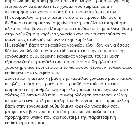
σύμφωνα με τις προτιμήσεις σας.Οι επιλογές προσαρμογής σας
επιτρέπουν να επιλέξετε ένα χρώμα που ταιριάζει με την
διακόσμηση του γραφείου σας ή το προσωπικό σας στυλ.
Η συναρμολόγηση απαιτείται για αυτό το προϊόν. Ωστόσο, η
διαδικασία συναρμολόγησης είναι απλή, και όλα τα απαραίτητα
υλικά περιλαμβάνονται.Μπορείτε να συνδέσετε τη μεταλλική βάση
στην ρυθμιζόμενη καρέκλα γραφείου σας και να απολαύσετε τα
οφέλη μιας σταθερής και ανθεκτικής καρέκλας.
Η μεταλλική βάση της καρέκλας γραφείου είναι ιδανική για όσους
θέλουν να βελτιώσουν την σταθερότητα και την ισορροπία της
εργονομικής ρυθμιζόμενης καρέκλας γραφείου τους.Η βάση
εξασφαλίζει ότι η καρέκλα σας παραμένει σταθερήΑυτό το
χαρακτηριστικό είναι απαραίτητο για όσους περνούν πολλές ώρες
καθισμένοι στο γραφείο τους.
Συνοπτικά, η μεταλλική βάση της καρέκλας γραφείου μας είναι ένα
υψηλής ποιότητας προϊόν που προσθέτει σταθερότητα και
ισορροπία στη ρυθμιζόμενη καρέκλα γραφείου σας.έχει κεντρικό
πλάτος 50 mm και 38 mmΗ συναρμολόγηση απαιτείται, αλλά η
διαδικασία είναι απλή και απλή.Προσθέτοντας αυτή τη μεταλλική
βάση στην εργονομική ρυθμιζόμενη καρέκλα γραφείου σας,
μπορείτε να βελτιώσετε τη στάση σας και να μειώσετε τα
προβλήματα υγείας που σχετίζονται με την παρατεταμένη
καθιστική κατάσταση.