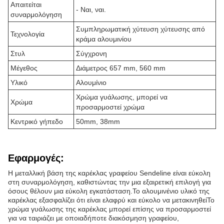
Απαιτείται
- Ναι, ναι.
συναρμολόγηση
Συμπληρωματική χύτευση χύτευσης από
Τεχνολογία
κράμα αλουμινίου
Στυλ
Σύγχρονη
Μέγεθος
Διάμετρος 657 mm, 560 mm
Υλικό
Αλουμίνιο
Χρώμα γυάλωσης, μπορεί να
Χρώμα
προσαρμοστεί χρώμα
Κεντρικό γήπεδο
50mm, 38mm
Εφαρμογές:
Η μεταλλική βάση της καρέκλας γραφείου Sendeline είναι εύκολη
στη συναρμολόγηση, καθιστώντας την μια εξαιρετική επιλογή για
όσους θέλουν μια εύκολη εγκατάσταση.Το αλουμινένιο υλικό της
καρέκλας εξασφαλίζει ότι είναι ελαφρύ και εύκολο να μετακινηθείΤο
χρώμα γυάλωσης της καρέκλας μπορεί επίσης να προσαρμοστεί
για να ταιριάζει με οποιαδήποτε διακόσμηση γραφείου,