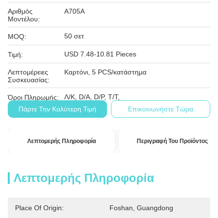
Αριθμός
A705A
Μοντέλου:
50 σετ
MOQ:
USD 7.48-10.81 Pieces
Τιμή:
Λεπτομέρειες
Καρτόνι, 5 PCS/κατάστημα
Συσκευασίας:
Λ/Κ, D/A, D/P, T/T,
Όροι Πληρωμής:
Πάρτε Την Καλύτερη Τιμή
Επικοινωνήστε Τώρα
Λεπτομερής Πληροφορία
Περιγραφή Του Προϊόντος
Λεπτομερής Πληροφορία
Place Of Origin:
Foshan, Guangdong