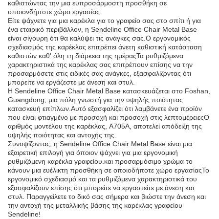
καθιστώντας την μια ευπροσάρμοστη προσθήκη σε
οποιονδήποτε χώρο εργασίας.
Είτε ψάχνετε για μια καρέκλα για το γραφείο σας στο σπίτι ή για
ένα εταιρικό περιβάλλον, η Sendeline Office Chair Metal Base
είναι σίγουρη ότι θα καλύψει τις ανάγκες σας.Ο εργονομικός
σχεδιασμός της καρέκλας επιτρέπει άνετη καθιστική κατάσταση
καθιστών καθ' όλη τη διάρκεια της ημέραςΤα ρυθμιζόμενα
χαρακτηριστικά της καρέκλας σας επιτρέπουν επίσης να την
προσαρμόσετε στις ειδικές σας ανάγκες, εξασφαλίζοντας ότι
μπορείτε να εργάζεστε με άνεση και στυλ.
Η Sendeline Office Chair Metal Base κατασκευάζεται στο Foshan,
Guangdong, μια πόλη γνωστή για την υψηλής ποιότητας
κατασκευή επίπλων.Αυτό εξασφαλίζει ότι λαμβάνετε ένα προϊόν
που είναι φτιαγμένο με προσοχή και προσοχή στις λεπτομέρειεςΟ
αριθμός μοντέλου της καρέκλας, A705A, αποτελεί απόδειξη της
υψηλής ποιότητας και αντοχής της.
Συνοψίζοντας, η Sendeline Office Chair Metal Base είναι μια
εξαιρετική επιλογή για όποιον ψάχνει για μια εργονομική
ρυθμιζόμενη καρέκλα γραφείου.και προσαρμόσιμο χρώμα το
κάνουν μια ευέλικτη προσθήκη σε οποιοδήποτε χώρο εργασίαςΤο
εργονομικό σχεδιασμό και τα ρυθμιζόμενα χαρακτηριστικά του
εξασφαλίζουν επίσης ότι μπορείτε να εργαστείτε με άνεση και
στυλ. Παραγγείλετε το δικό σας σήμερα και βιώστε την άνεση και
την αντοχή της μεταλλικής βάσης της καρέκλας γραφείου
Sendeline!