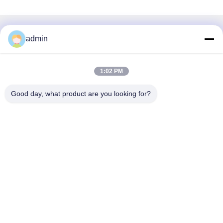
Γρήγορη επικοινωνία
admin
Διεύθυνση
1:02 PM
38 Λεωφόρος Shafu, πόλη Longjiang, περιοχή Shunde,
πόλη Foshan, επαρχία Guangdong, Κίνα
Good day, what product are you looking for?
Τηλ.:
86-189-0281-4284
Ηλεκτρονικό
mocailing@sendeline.com
Πολιτική απορρήτου
|
Sitemap
| Καλή ποιότητα της Κίνας