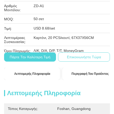
Αριθμός
ZD-A1
Μοντέλου:
50 σετ
MOQ:
USD 8.68/set
Τιμή:
Λεπτομέρειες
Καρτόνι, 20 PCS/κουτί, 67X37X56CM
Συσκευασίας:
Λ/Κ, D/A, D/P, T/T, MoneyGram
Όροι Πληρωμής:
Πάρτε Την Καλύτερη Τιμή
Επικοινωνήστε Τώρα
Λεπτομερής Πληροφορία
Περιγραφή Του Προϊόντος
Λεπτομερής Πληροφορία
Τόπος Καταγωγής:
Foshan, Guangdong