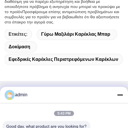
διαθέσιμη για να παρέχει εξυπηρέτηση και βοήθεια με
οποιοδήποτε πρόβλημα ή ανησυχία που μπορεί να προκύψει με
το προϊόνΠροσφέρουμε επίσης αντιμετώπιση προβλημάτων και
συμβουλές για το προϊόν για να βεβαιωθείτε ότι θα αξιοποιήσετε
στο έπακρο την αγορά σας.
Ετικέτες:
Γύρω Μαξιλάρι Καρέκλας Μπαρ
Δοκίμαση
Εφεδρικές Καρέκλες Περιστρεφόμενων Καρέκλων
Γρήγορη επικοινωνία
admin
Διεύθυνση
5:43 PM
38 Λεωφόρος Shafu, πόλη Longjiang, περιοχή Shunde,
πόλη Foshan, επαρχία Guangdong, Κίνα
Good day, what product are you looking for?