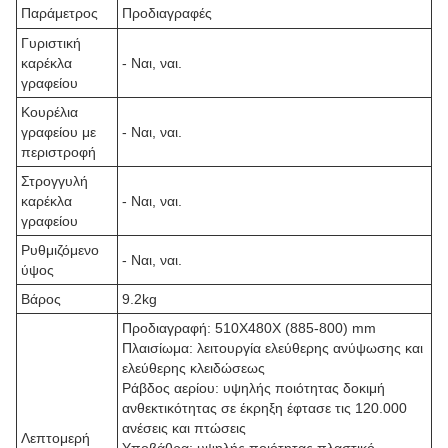
Παράμετρος
Προδιαγραφές
Γυριστική
καρέκλα
- Ναι, ναι.
γραφείου
Κουρέλια
γραφείου με
- Ναι, ναι.
περιστροφή
Στρογγυλή
καρέκλα
- Ναι, ναι.
γραφείου
Ρυθμιζόμενο
- Ναι, ναι.
ύψος
Βάρος
9.2kg
Προδιαγραφή: 510X480X (885-800) mm
Πλαισίωμα: λειτουργία ελεύθερης ανύψωσης και
ελεύθερης κλειδώσεως
Ράβδος αερίου: υψηλής ποιότητας δοκιμή
ανθεκτικότητας σε έκρηξη έφτασε τις 120.000
ανέσεις και πτώσεις
Λεπτομερή