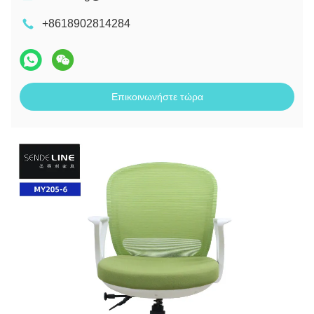
+8618902814284
Επικοινωνήστε τώρα