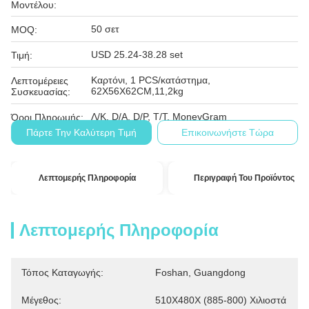
Μοντέλου:
50 σετ
MOQ:
USD 25.24-38.28 set
Τιμή:
Καρτόνι, 1 PCS/κατάστημα,
Λεπτομέρειες
62X56X62CM,11,2kg
Συσκευασίας:
Λ/Κ, D/A, D/P, T/T, MoneyGram
Όροι Πληρωμής:
Πάρτε Την Καλύτερη Τιμή
Επικοινωνήστε Τώρα
Λεπτομερής Πληροφορία
Περιγραφή Του Προϊόντος
Λεπτομερής Πληροφορία
Τόπος Καταγωγής:
Foshan, Guangdong
Μέγεθος:
510X480X (885-800) Χιλιοστά