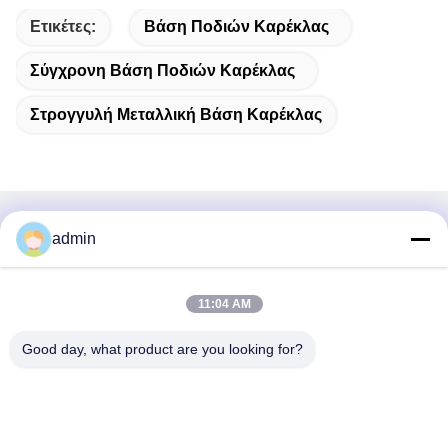
Ετικέτες:
Βάση Ποδιών Καρέκλας
Σύγχρονη Βάση Ποδιών Καρέκλας
Στρογγυλή Μεταλλική Βάση Καρέκλας
Γρήγορη επικοινωνία
admin
Διεύθυνση
11:04 AM
38 Λεωφόρος Shafu, πόλη Longjiang, περιοχή Shunde,
πόλη Foshan, επαρχία Guangdong, Κίνα
Good day, what product are you looking for?
Τηλ.:
86-189-0281-4284
Ηλεκτρονικό