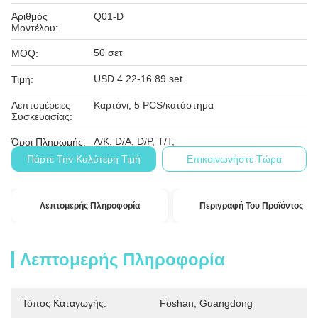
Αριθμός
Q01-D
Μοντέλου:
50 σετ
MOQ:
USD 4.22-16.89 set
Τιμή:
Λεπτομέρειες
Καρτόνι, 5 PCS/κατάστημα
Συσκευασίας:
Λ/Κ, D/A, D/P, T/T,
Όροι Πληρωμής:
Πάρτε Την Καλύτερη Τιμή
Επικοινωνήστε Τώρα
Λεπτομερής Πληροφορία
Περιγραφή Του Προϊόντος
Λεπτομερής Πληροφορία
Τόπος Καταγωγής:
Foshan, Guangdong