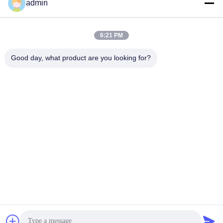
Γρήγορη επικοινωνία
admin
Διεύθυνση
6:21 PM
38 Λεωφόρος Shafu, πόλη Longjiang, περιοχή Shunde,
πόλη Foshan, επαρχία Guangdong, Κίνα
Good day, what product are you looking for?
Τηλ.:
86-189-0281-4284
Ηλεκτρονικό
mocailing@sendeline.com
Πολιτική απορρήτου
|
Sitemap
| Καλή ποιότητα της Κίνας
Αντικατάσταση βάσης καρέκλας γραφείου Προμηθευτής.
Πνευματικά δικαιώματα © 2023-2026 Foshan Saint-Deli
Household Articles Co., Ltd. . Διατηρούνται όλα τα πνευματικά