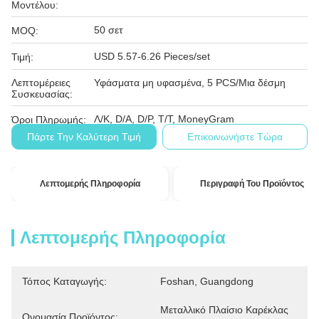
Μοντέλου:
50 σετ
MOQ:
USD 5.57-6.26 Pieces/set
Τιμή:
Λεπτομέρειες
Υφάσματα μη υφασμένα, 5 PCS/Μια δέσμη
Συσκευασίας:
Λ/Κ, D/A, D/P, T/T, MoneyGram
Όροι Πληρωμής:
Πάρτε Την Καλύτερη Τιμή
Επικοινωνήστε Τώρα
Λεπτομερής Πληροφορία
Περιγραφή Του Προϊόντος
Λεπτομερής Πληροφορία
Τόπος Καταγωγής:
Foshan, Guangdong
Μεταλλικό Πλαίσιο Καρέκλας 
Ονομασία Προϊόντος: