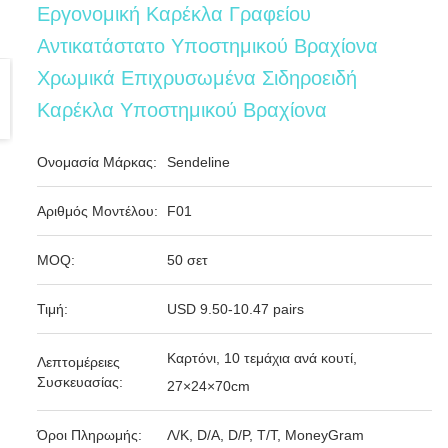
Εργονομική Καρέκλα Γραφείου
Αντικατάστατο Υποστημικού Βραχίονα
Χρωμικά Επιχρυσωμένα Σιδηροειδή
Καρέκλα Υποστημικού Βραχίονα
Ονομασία Μάρκας:
Sendeline
Αριθμός Μοντέλου:
F01
MOQ:
50 σετ
Τιμή:
USD 9.50-10.47 pairs
Καρτόνι, 10 τεμάχια ανά κουτί,
Λεπτομέρειες
Συσκευασίας:
27×24×70cm
Όροι Πληρωμής:
Λ/Κ, D/A, D/P, T/T, MoneyGram