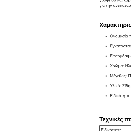
γραφείου και καρ
για την αντικατ
Χαρακτηρισ
Ονομασία π
Εγκατάστα
Εφαρμόσιμο
Χρώμα: Ηλ
Μέγεθος: 
Υλικό: Σίδ
Ειδικότητα
Τεχνικές π
Ειδικότητες