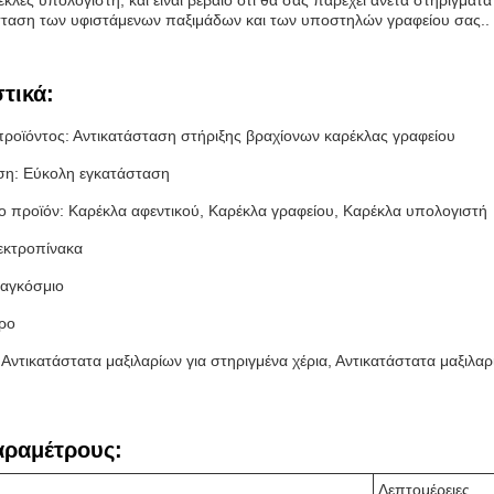
έκλες υπολογιστή, και είναι βέβαιο ότι θα σας παρέχει άνετα στηρίγματα
άσταση των υφιστάμενων παξιμάδων και των υποστηλών γραφείου σας..
τικά:
ροϊόντος: Αντικατάσταση στήριξης βραχίονων καρέκλας γραφείου
ση: Εύκολη εγκατάσταση
 προϊόν: Καρέκλα αφεντικού, Καρέκλα γραφείου, Καρέκλα υπολογιστή
εκτροπίνακα
Παγκόσμιο
ηρο
: Αντικατάστατα μαξιλαρίων για στηριγμένα χέρια, Αντικατάστατα μαξιλα
αραμέτρους:
Λεπτομέρειες