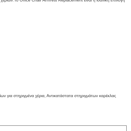
 χεριών.Το Office Chair Armrest Replacement είναι η ιδανική επιλογή
ρίων για στηριγμένα χέρια, Αντικατάστατα στηριγμάτων καρέκλας