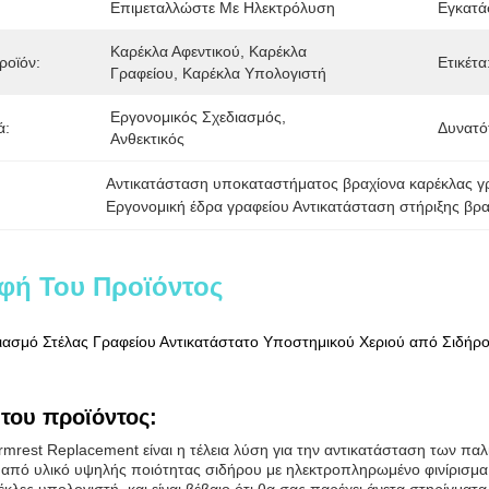
Επιμεταλλώστε Με Ηλεκτρόλυση
Εγκατά
Καρέκλα Αφεντικού, Καρέκλα 
ροϊόν:
Ετικέτα
Γραφείου, Καρέκλα Υπολογιστή
Εργονομικός Σχεδιασμός, 
ά:
Δυνατό
Ανθεκτικός
Αντικατάσταση υποκαταστήματος βραχίονα καρέκλας γ
Εργονομική έδρα γραφείου Αντικατάσταση στήριξης βρ
φή Του Προϊόντος
ιασμό Στέλας Γραφείου Αντικατάστατο Υποστημικού Χεριού από Σιδήρ
του προϊόντος:
Armrest Replacement είναι η τέλεια λύση για την αντικατάσταση των π
από υλικό υψηλής ποιότητας σιδήρου με ηλεκτροπληρωμένο φινίρισμα. 