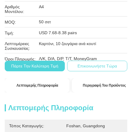
Αριθμός
A4
Μοντέλου:
50 σετ
MOQ:
USD 7.68-8.38 pairs
Τιμή:
Λεπτομέρειες
Καρτόνι, 10 ζευγάρια ανά κουτί
Συσκευασίας:
Λ/Κ, D/A, D/P, T/T, MoneyGram
Όροι Πληρωμής:
Πάρτε Την Καλύτερη Τιμή
Επικοινωνήστε Τώρα
Λεπτομερής Πληροφορία
Περιγραφή Του Προϊόντος
Λεπτομερής Πληροφορία
Τόπος Καταγωγής:
Foshan, Guangdong