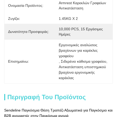
Armrest Καρεκλών Γραφείων 
Ονομασία Προϊόντος:
Αντικατάσταση
Ζυγίζει:
1.45KG X 2
10,000 PCS, 15 Εργάσιμες 
Δυνατότητα Προσφοράς:
Ημέρες
Εργονομικές αναλώσεις 
βραχίονων για καρέκλες 
γραφείου
Επισημαίνω:
, 
Σιδερένιο κάθισμα γραφείου
, 
Αντικατάσταση υποστημικού 
βραχίονα εργονομικής 
καρέκλας
Περιγραφή Του Προϊόντος
Sendeline Παγκόσμια Θέση Τραπέζι Αξιωματικά για Παγκόσμιο και
B2B αγοραστές στην Παγκόσμια αγορά