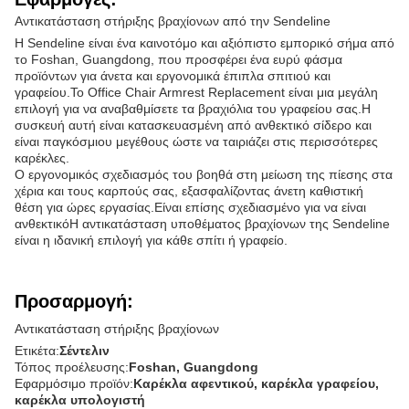
Αντικατάσταση στήριξης βραχίονων από την Sendeline
Η Sendeline είναι ένα καινοτόμο και αξιόπιστο εμπορικό σήμα από
το Foshan, Guangdong, που προσφέρει ένα ευρύ φάσμα
προϊόντων για άνετα και εργονομικά έπιπλα σπιτιού και
γραφείου.Το Office Chair Armrest Replacement είναι μια μεγάλη
επιλογή για να αναβαθμίσετε τα βραχιόλια του γραφείου σας.Η
συσκευή αυτή είναι κατασκευασμένη από ανθεκτικό σίδερο και
είναι παγκόσμιου μεγέθους ώστε να ταιριάζει στις περισσότερες
καρέκλες.
Ο εργονομικός σχεδιασμός του βοηθά στη μείωση της πίεσης στα
χέρια και τους καρπούς σας, εξασφαλίζοντας άνετη καθιστική
θέση για ώρες εργασίας.Είναι επίσης σχεδιασμένο για να είναι
ανθεκτικόΗ αντικατάσταση υποθέματος βραχίονων της Sendeline
είναι η ιδανική επιλογή για κάθε σπίτι ή γραφείο.
Προσαρμογή:
Αντικατάσταση στήριξης βραχίονων
Ετικέτα:
Σέντελιν
Τόπος προέλευσης:
Foshan, Guangdong
Εφαρμόσιμο προϊόν:
Καρέκλα αφεντικού, καρέκλα γραφείου,
καρέκλα υπολογιστή