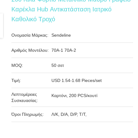
Καρέκλα Hub Αντικατάσταση Ιατρικό
Καθολικό Τροχό
Ονομασία Μάρκας:
Sendeline
Αριθμός Μοντέλου:
70Α-1 70Α-2
MOQ:
50 σετ
Τιμή:
USD 1.54-1.68 Pieces/set
Λεπτομέρειες
Καρτόνι, 200 PCS/κουτί
Συσκευασίας:
Όροι Πληρωμής:
Λ/Κ, D/A, D/P, T/T,