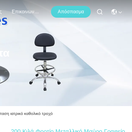
ς
Επικοινωνήστε Μαζί Μας
Απόσπασμα
τα
ταση ιατρικό καθολικό τροχό
200 Κιλά Φορτίο Μεταλλικό Μαύρο Γραφείο