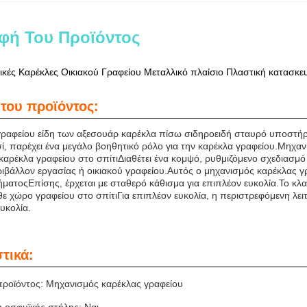
φή Του Προϊόντος
κές Καρέκλες Οικιακού Γραφείου Μεταλλικό πλαίσιο Πλαστική κατασκε
του προϊόντος:
γραφείου είδη των αξεσουάρ καρέκλα πίσω σιδηροειδή σταυρό υποστή
ί, παρέχει ένα μεγάλο βοηθητικό ρόλο για την καρέκλα γραφείου.Μηχαν
αρέκλα γραφείου στο σπίτιΔιαθέτει ένα κομψό, ρυθμιζόμενο σχεδιασμό 
βάλλον εργασίας ή οικιακού γραφείου.Αυτός ο μηχανισμός καρέκλας γρ
ματοςΕπίσης, έρχεται με σταθερό κάθισμα για επιπλέον ευκολία.Το κλασ
 χώρο γραφείου στο σπίτιΓια επιπλέον ευκολία, η περιστρεφόμενη λει
ευκολία.
τικά:
ροϊόντος: Μηχανισμός καρέκλας γραφείου