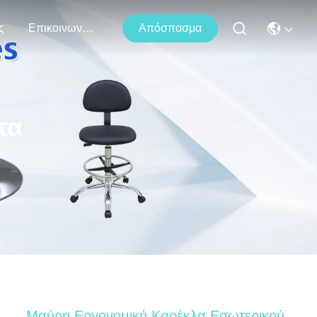
ς
Επικοινωνήστε Μαζί Μας
Απόσπασμα
τα
Μαύρη Εργονομική Καρέκλα Εσωτερικού