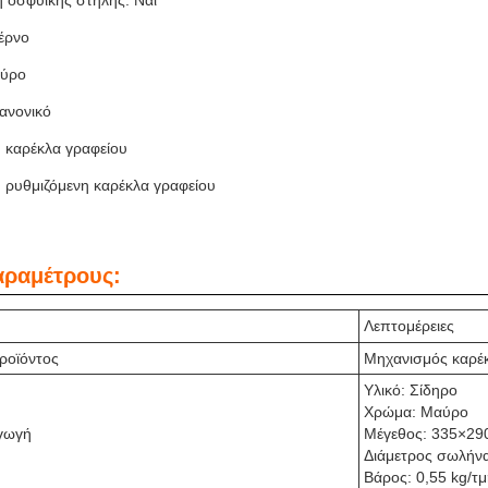
 οσφυϊκής στήλης: Ναι
έρνο
ύρο
ανονικό
 καρέκλα γραφείου
 ρυθμιζόμενη καρέκλα γραφείου
αραμέτρους:
Λεπτομέρειες
ροϊόντος
Μηχανισμός καρέ
Υλικό: Σίδηρο
Χρώμα: Μαύρο
γωγή
Μέγεθος: 335×2
Διάμετρος σωλήν
Βάρος: 0,55 kg/τ