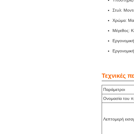
Υποστήριξη
Στυλ: Μοντ
Χρώμα: Μα
Μέγεθος: Κ
Εργονομική
Εργονομική
Τεχνικές π
Παράμετροι
Ονομασία του π
Λεπτομερή εισα