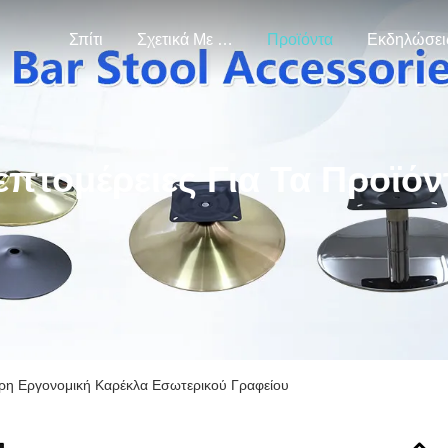
Σπίτι
Σχετικά Με Εμάς
Προϊόντα
Εκδηλώσει
επτομέρειες Για Τα Προϊόν
η Εργονομική Καρέκλα Εσωτερικού Γραφείου