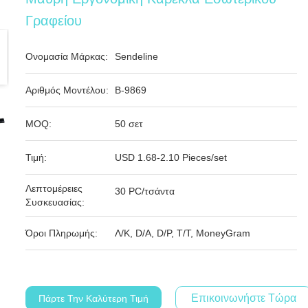
Γραφείου
Ονομασία Μάρκας:
Sendeline
Αριθμός Μοντέλου:
Β-9869
MOQ:
50 σετ
Τιμή:
USD 1.68-2.10 Pieces/set
Λεπτομέρειες
30 PC/τσάντα
Συσκευασίας:
Όροι Πληρωμής:
Λ/Κ, D/A, D/P, T/T, MoneyGram
Επικοινωνήστε Τώρα
Πάρτε Την Καλύτερη Τιμή