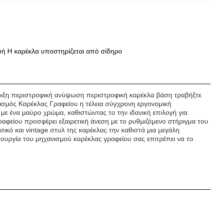
υή Η καρέκλα υποστηρίζεται από σίδηρο
ριξη περιστροφική ανύψωση περιστροφική καρέκλα βάση τραβήξτε
ισμός Καρέκλας Γραφείου η τέλεια σύγχρονη εργονομική
με ένα μαύρο χρώμα, καθιστώντας το την ιδανική επιλογή για
αφείου προσφέρει εξαιρετική άνεση με το ρυθμιζόμενο στήριγμα του
ικό και vintage στυλ της καρέκλας την καθιστά μια μεγάλη
τουργία του μηχανισμού καρέκλας γραφείου σας επιτρέπει να το