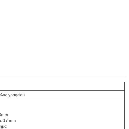
κλας γραφείου
90mm
α: 17 mm
μήμα