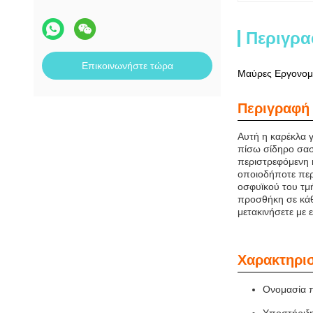
Περιγρα
Επικοινωνήστε τώρα
Μαύρες Εργονομι
Περιγραφή 
Αυτή η καρέκλα 
πίσω σίδηρο σασ
περιστρεφόμενη κ
οποιοδήποτε περι
οσφυϊκού του τμή
προσθήκη σε κάθε
μετακινήσετε με 
Χαρακτηρισ
Ονομασία π