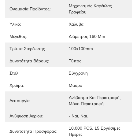
Μηχανισμός Καρέκλας 
Ονομασία Προϊόντος:
Γραφείου
Υλικό:
Χάλυβα
Μέγεθος:
Διάμετρος 160 Mm
Τρύπα Στερέωσης:
100x100mm
Δυνατότητα Βάρους:
Τύπος
Στυλ:
Σύγχρονη
Χρώμα:
Μαύρο
Ανέβασμα Και Περιστροφή, 
Λειτουργία:
Μόνο Περιστροφή
Ανύψωση Αερίου:
- Ναι, Ναι.
10,000 PCS, 15 Εργάσιμες 
Δυνατότητα Προσφοράς:
Ημέρες