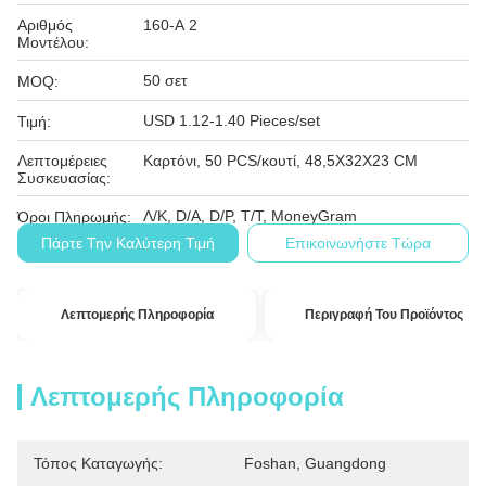
Αριθμός
160-Α 2
Μοντέλου:
50 σετ
MOQ:
USD 1.12-1.40 Pieces/set
Τιμή:
Λεπτομέρειες
Καρτόνι, 50 PCS/κουτί, 48,5X32X23 CM
Συσκευασίας:
Λ/Κ, D/A, D/P, T/T, MoneyGram
Όροι Πληρωμής:
Πάρτε Την Καλύτερη Τιμή
Επικοινωνήστε Τώρα
Λεπτομερής Πληροφορία
Περιγραφή Του Προϊόντος
Λεπτομερής Πληροφορία
Τόπος Καταγωγής:
Foshan, Guangdong