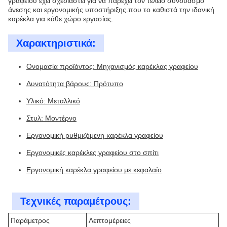
γραφείου έχει σχεδιαστεί για να παρέχει τον τέλειο συνδυασμό
άνεσης και εργονομικής υποστήριξης.που το καθιστά την ιδανική
καρέκλα για κάθε χώρο εργασίας.
Χαρακτηριστικά:
Ονομασία προϊόντος: Μηχανισμός καρέκλας γραφείου
Δυνατότητα βάρους: Πρότυπο
Υλικό: Μεταλλικό
Στυλ: Μοντέρνο
Εργονομική ρυθμιζόμενη καρέκλα γραφείου
Εργονομικές καρέκλες γραφείου στο σπίτι
Εργονομική καρέκλα γραφείου με κεφαλαίο
Τεχνικές παραμέτρους:
Παράμετρος
Λεπτομέρειες