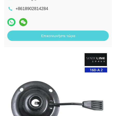
+8618902814284
Επικοινωνήστε τώρα