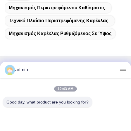
Μηχανισμός Περιστρεφόμενου Καθίσματος
Τεχνικό Πλαίσιο Περιστρεφόμενης Καρέκλας
Μηχανισμός Καρέκλας Ρυθμιζόμενος Σε Ύψος
Γρήγορη επικοινωνία
admin
Διεύθυνση
12:43 AM
38 Λεωφόρος Shafu, πόλη Longjiang, περιοχή Shunde,
πόλη Foshan, επαρχία Guangdong, Κίνα
Good day, what product are you looking for?
Τηλ.:
86-189-0281-4284
Ηλεκτρονικό