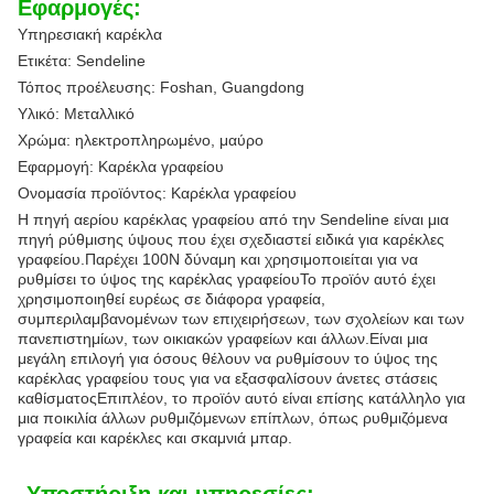
Εφαρμογές:
Υπηρεσιακή καρέκλα
Ετικέτα: Sendeline
Τόπος προέλευσης: Foshan, Guangdong
Υλικό: Μεταλλικό
Χρώμα: ηλεκτροπληρωμένο, μαύρο
Εφαρμογή: Καρέκλα γραφείου
Ονομασία προϊόντος: Καρέκλα γραφείου
Η πηγή αερίου καρέκλας γραφείου από την Sendeline είναι μια
πηγή ρύθμισης ύψους που έχει σχεδιαστεί ειδικά για καρέκλες
γραφείου.Παρέχει 100N δύναμη και χρησιμοποιείται για να
ρυθμίσει το ύψος της καρέκλας γραφείουΤο προϊόν αυτό έχει
χρησιμοποιηθεί ευρέως σε διάφορα γραφεία,
συμπεριλαμβανομένων των επιχειρήσεων, των σχολείων και των
πανεπιστημίων, των οικιακών γραφείων και άλλων.Είναι μια
μεγάλη επιλογή για όσους θέλουν να ρυθμίσουν το ύψος της
καρέκλας γραφείου τους για να εξασφαλίσουν άνετες στάσεις
καθίσματοςΕπιπλέον, το προϊόν αυτό είναι επίσης κατάλληλο για
μια ποικιλία άλλων ρυθμιζόμενων επίπλων, όπως ρυθμιζόμενα
γραφεία και καρέκλες και σκαμνιά μπαρ.
Υποστήριξη και υπηρεσίες: