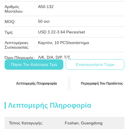
Αριθμός
Α50-132
Μοντέλου:
50 σετ
MOQ:
USD 3.22-3.64 Pieces/set
Τιμή:
Λεπτομέρειες
Καρτόνι, 10 PCS/κατάστημα
Συσκευασίας:
Λ/Κ, D/A, D/P, T/T,
Όροι Πληρωμής:
Πάρτε Την Καλύτερη Τιμή
Επικοινωνήστε Τώρα
Λεπτομερής Πληροφορία
Περιγραφή Του Προϊόντος
Λεπτομερής Πληροφορία
Τόπος Καταγωγής:
Foshan, Guangdong