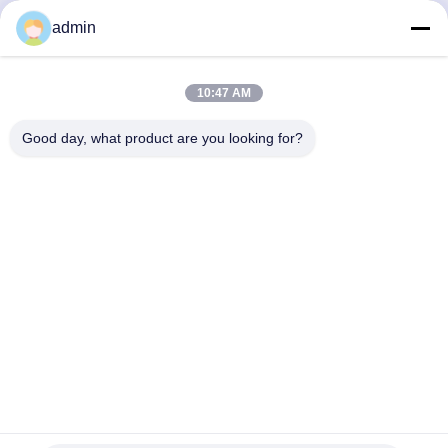
Γρήγορη επικοινωνία
admin
Διεύθυνση
10:47 AM
38 Λεωφόρος Shafu, πόλη Longjiang, περιοχή Shunde,
πόλη Foshan, επαρχία Guangdong, Κίνα
Good day, what product are you looking for?
Τηλ.:
86-189-0281-4284
Ηλεκτρονικό
mocailing@sendeline.com
Πολιτική απορρήτου
|
Sitemap
| Καλή ποιότητα της Κίνας
Αντικατάσταση βάσης καρέκλας γραφείου Προμηθευτής.
Πνευματικά δικαιώματα © 2023-2026 Foshan Saint-Deli