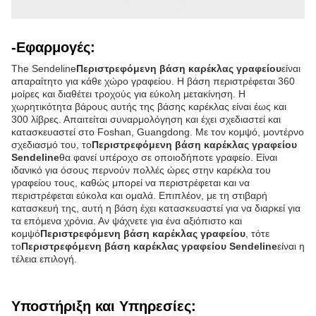
-Εφαρμογές:
The Sendeline
Περιστρεφόμενη βάση καρέκλας γραφείου
είναι
απαραίτητο για κάθε χώρο γραφείου. Η βάση περιστρέφεται 360
μοίρες και διαθέτει τροχούς για εύκολη μετακίνηση. Η
χωρητικότητα βάρους αυτής της βάσης καρέκλας είναι έως και
300 λίβρες. Απαιτείται συναρμολόγηση και έχει σχεδιαστεί και
κατασκευαστεί στο Foshan, Guangdong. Με τον κομψό, μοντέρνο
σχεδιασμό του, το
Περιστρεφόμενη βάση καρέκλας γραφείου
Sendeline
θα φανεί υπέροχο σε οποιοδήποτε γραφείο. Είναι
ιδανικό για όσους περνούν πολλές ώρες στην καρέκλα του
γραφείου τους, καθώς μπορεί να περιστρέφεται και να
περιστρέφεται εύκολα και ομαλά. Επιπλέον, με τη στιβαρή
κατασκευή της, αυτή η βάση έχει κατασκευαστεί για να διαρκεί για
τα επόμενα χρόνια. Αν ψάχνετε για ένα αξιόπιστο και
κομψό
Περιστρεφόμενη βάση καρέκλας γραφείου
, τότε
το
Περιστρεφόμενη βάση καρέκλας γραφείου Sendeline
είναι η
τέλεια επιλογή.
Υποστήριξη και Υπηρεσίες: