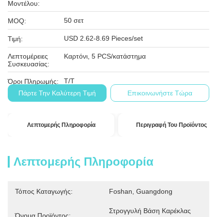
Μοντέλου:
50 σετ
MOQ:
USD 2.62-8.69 Pieces/set
Τιμή:
Λεπτομέρειες
Καρτόνι, 5 PCS/κατάστημα
Συσκευασίας:
T/T
Όροι Πληρωμής:
Πάρτε Την Καλύτερη Τιμή
Επικοινωνήστε Τώρα
Λεπτομερής Πληροφορία
Περιγραφή Του Προϊόντος
Λεπτομερής Πληροφορία
Τόπος Καταγωγής:
Foshan, Guangdong
Στρογγυλή Βάση Καρέκλας 
Όνομα Προϊόντος: