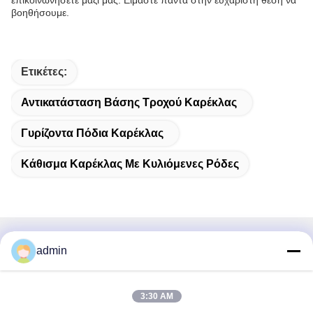
βοηθήσουμε.
Ετικέτες:
Αντικατάσταση Βάσης Τροχού Καρέκλας
Γυρίζοντα Πόδια Καρέκλας
Κάθισμα Καρέκλας Με Κυλιόμενες Ρόδες
Γρήγορη επικοινωνία
admin
Διεύθυνση
3:30 AM
38 Λεωφόρος Shafu, πόλη Longjiang, περιοχή Shunde,