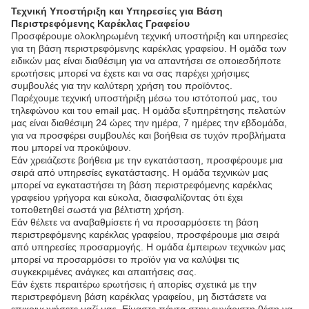
Τεχνική Υποστήριξη και Υπηρεσίες για Βάση
Περιστρεφόμενης Καρέκλας Γραφείου
Προσφέρουμε ολοκληρωμένη τεχνική υποστήριξη και υπηρεσίες
για τη βάση περιστρεφόμενης καρέκλας γραφείου. Η ομάδα των
ειδικών μας είναι διαθέσιμη για να απαντήσει σε οποιεσδήποτε
ερωτήσεις μπορεί να έχετε και να σας παρέχει χρήσιμες
συμβουλές για την καλύτερη χρήση του προϊόντος.
Παρέχουμε τεχνική υποστήριξη μέσω του ιστότοπού μας, του
τηλεφώνου και του email μας. Η ομάδα εξυπηρέτησης πελατών
μας είναι διαθέσιμη 24 ώρες την ημέρα, 7 ημέρες την εβδομάδα,
για να προσφέρει συμβουλές και βοήθεια σε τυχόν προβλήματα
που μπορεί να προκύψουν.
Εάν χρειάζεστε βοήθεια με την εγκατάσταση, προσφέρουμε μια
σειρά από υπηρεσίες εγκατάστασης. Η ομάδα τεχνικών μας
μπορεί να εγκαταστήσει τη βάση περιστρεφόμενης καρέκλας
γραφείου γρήγορα και εύκολα, διασφαλίζοντας ότι έχει
τοποθετηθεί σωστά για βέλτιστη χρήση.
Εάν θέλετε να αναβαθμίσετε ή να προσαρμόσετε τη βάση
περιστρεφόμενης καρέκλας γραφείου, προσφέρουμε μια σειρά
από υπηρεσίες προσαρμογής. Η ομάδα έμπειρων τεχνικών μας
μπορεί να προσαρμόσει το προϊόν για να καλύψει τις
συγκεκριμένες ανάγκες και απαιτήσεις σας.
Εάν έχετε περαιτέρω ερωτήσεις ή απορίες σχετικά με την
περιστρεφόμενη βάση καρέκλας γραφείου, μη διστάσετε να
επικοινωνήσετε μαζί μας. Είμαστε πάντα στην ευχάριστη θέση να