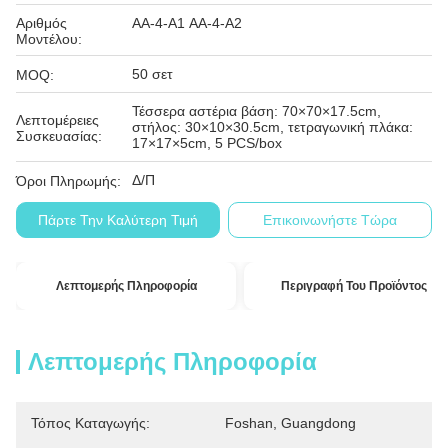
Αριθμός
ΑΑ-4-Α1 ΑΑ-4-Α2
Μοντέλου:
50 σετ
MOQ:
Τέσσερα αστέρια βάση: 70×70×17.5cm,
Λεπτομέρειες
στήλος: 30×10×30.5cm, τετραγωνική πλάκα:
Συσκευασίας:
17×17×5cm, 5 PCS/box
Δ/Π
Όροι Πληρωμής:
Πάρτε Την Καλύτερη Τιμή
Επικοινωνήστε Τώρα
Λεπτομερής Πληροφορία
Περιγραφή Του Προϊόντος
Λεπτομερής Πληροφορία
Τόπος Καταγωγής:
Foshan, Guangdong