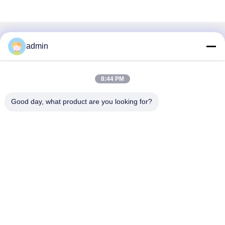
Γρήγορη επικοινωνία
admin
Διεύθυνση
8:44 PM
38 Λεωφόρος Shafu, πόλη Longjiang, περιοχή Shunde,
πόλη Foshan, επαρχία Guangdong, Κίνα
Good day, what product are you looking for?
Τηλ.:
86-189-0281-4284
Ηλεκτρονικό
mocailing@sendeline.com
Πολιτική απορρήτου
|
Sitemap
| Καλή ποιότητα της Κίνας