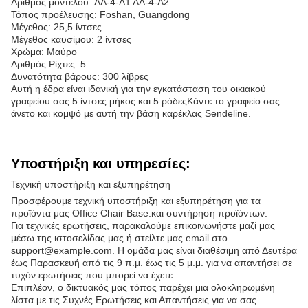
Αριθμός μοντέλου: AA-4-A1 AA-4-A2
Τόπος προέλευσης: Foshan, Guangdong
Μέγεθος: 25,5 ίντσες
Μέγεθος καυσίμου: 2 ίντσες
Χρώμα: Μαύρο
Αριθμός Ρίχτες: 5
Δυνατότητα βάρους: 300 λίβρες
Αυτή η έδρα είναι ιδανική για την εγκατάσταση του οικιακού
γραφείου σας.5 ίντσες μήκος και 5 ρόδεςΚάντε το γραφείο σας
άνετο και κομψό με αυτή την βάση καρέκλας Sendeline.
Υποστήριξη και υπηρεσίες:
Τεχνική υποστήριξη και εξυπηρέτηση
Προσφέρουμε τεχνική υποστήριξη και εξυπηρέτηση για τα
προϊόντα μας Office Chair Base.και συντήρηση προϊόντων.
Για τεχνικές ερωτήσεις, παρακαλούμε επικοινωνήστε μαζί μας
μέσω της ιστοσελίδας μας ή στείλτε μας email στο
support@example.com. Η ομάδα μας είναι διαθέσιμη από Δευτέρα
έως Παρασκευή από τις 9 π.μ. έως τις 5 μ.μ. για να απαντήσει σε
τυχόν ερωτήσεις που μπορεί να έχετε.
Επιπλέον, ο δικτυακός μας τόπος παρέχει μια ολοκληρωμένη
λίστα με τις Συχνές Ερωτήσεις και Απαντήσεις για να σας